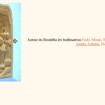
Autour du Bouddha les bodhisattvas
Fudo, Monju, F
Amida
,
Ashuku
,
Da