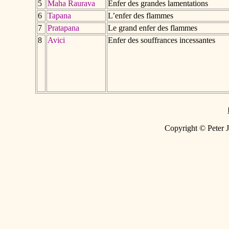
5
Maha Raurava
Enfer des grandes lamentations
6
Tapana
L’enfer des flammes
7
Pratapana
Le grand enfer des flammes
8
Avici
Enfer des souffrances incessantes
Copyright © Peter J