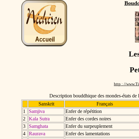
Boudd
Les
Pe
http : //www.T
Description bouddhique des mondes-états de 
Sanskrit
Français
1
Samjiva
Enfer de répétition
2
Kala Sutra
Enfer des cordes noires
3
Samghata
Enfer du surpeuplement
4
Raurava
Enfer des lamentations