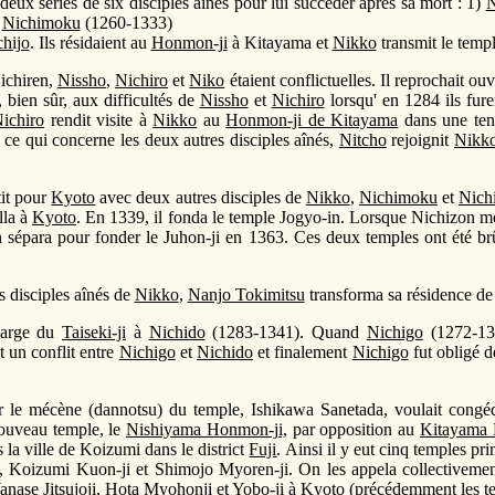
deux séries de six disciples aînés pour lui succéder après sa mort : 1)
N
à
Nichimoku
(1260-1333)
hijo
. Ils résidaient au
Honmon-ji
à Kitayama et
Nikko
transmit le temp
Nichiren,
Nissho
,
Nichiro
et
Niko
étaient conflictuelles. Il reprochait o
 bien sûr, aux difficultés de
Nissho
et
Nichiro
lorsqu' en 1284 ils fur
ichiro
rendit visite à
Nikko
au
Honmon-ji de Kitayama
dans une tent
 ce qui concerne les deux autres disciples aînés,
Nitcho
rejoignit
Nikk
rtit pour
Kyoto
avec deux autres disciples de
Nikko
,
Nichimoku
et
Nich
lla à
Kyoto
. En 1339, il fonda le temple Jogyo-in. Lorsque Nichizon mou
en sépara pour fonder le Juhon-ji en 1363. Ces deux temples ont été b
s disciples aînés de
Nikko
,
Nanjo Tokimitsu
transforma sa résidence de
charge du
Taiseki-ji
à
Nichido
(1283-1341). Quand
Nichigo
(1272-135
t un conflit entre
Nichigo
et
Nichido
et finalement
Nichigo
fut obligé d
 le mécène (dannotsu) du temple, Ishikawa Sanetada, voulait congé
ouveau temple, le
Nishiyama Honmon-ji,
par opposition au
Kitayama 
la ville de Koizumi dans le district
Fuji
. Ainsi il y eut cinq temples pri
, Koizumi Kuon-ji et Shimojo Myoren-ji. On les appela collectiveme
 Yanase Jitsujoji, Hota Myohonji et
Yobo-ji
à Kyoto (précédemment les te