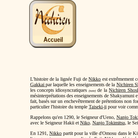
L'histoire de la lignée Fuji de
Nikko
est extrêmement co
Gakkai
par laquelle les enseignements de la
Nichiren 
les concepts idiosyncratiques
de la
Nichiren Shos
(note)
mésinterprétations des enseignements de Shakyamuni et d
fait, basés sur un enchevêtrement de prétentions non fo
particulier l'histoire du temple
Taiseki-ji
pour voir comme
Rappelons qu'en 1290, le Seigneur d'Ueno,
Nanjo Tok
avec le Seigneur Hakii et
Niko
.
Nanjo Tokimitsu,
le Sei
En 1291,
Nikko
partit pour la ville d'Omosu dans le Ki