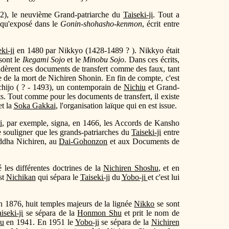
), le neuvième Grand-patriarche du
Taiseki-ji
. Tout a
 qu'exposé dans le
Gonin-shohasho-kenmon
, écrit entre
ki-ji
en 1480 par Nikkyo (1428-1489 ? ). Nikkyo était
ont le
Ikegami Sojo
et le
Minobu Sojo
. Dans ces écrits,
sidèrent ces documents de transfert comme des faux, tant
re de la mort de Nichiren Shonin. En fin de compte, c'est
chijo ( ? - 1493), un contemporain de
Nichiu
et Grand-
ts. Tout comme pour les documents de transfert, il existe
t la
Soka Gakkai
, l'organisation laïque qui en est issue.
i
, par exemple, signa, en 1466, les Accords de Kansho
e souligner que les grands-patriarches du
Taiseki-ji
entre
uddha Nichiren, au
Dai-Gohonzon
et aux Documents de
 les différentes doctrines de la
Nichiren Shoshu
, et en
st
Nichikan
qui sépara le
Taiseki-ji
du
Yobo-ji
et c'est lui
n 1876, huit temples majeurs de la lignée
Nikko
se sont
iseki-ji
se sépara de la
Honmon Shu
et prit le nom de
hu
en 1941. En 1951 le
Yobo-ji
se sépara de la
Nichiren