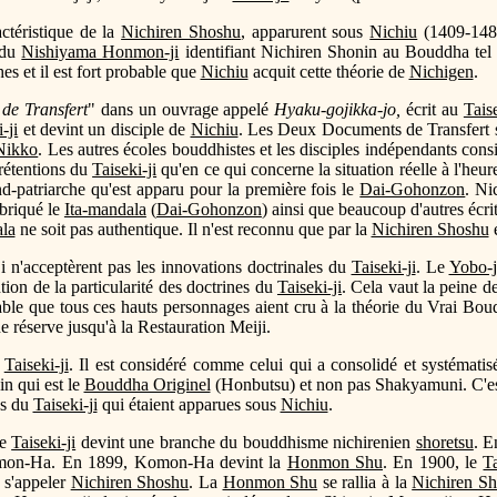
actéristique de la
Nichiren Shoshu
, apparurent sous
Nichiu
(1409-1482
 du
Nishiyama Honmon-ji
identifiant Nichiren Shonin au Bouddha tel
es et il est fort probable que
Nichiu
acquit cette théorie de
Nichigen
.
de Transfert
" dans un ouvrage appelé
Hyaku-gojikka-jo,
écrit au
Taise
-ji
et devint un disciple de
Nichiu
. Les Deux Documents de Transfert s
Nikko
. Les autres écoles bouddhistes et les disciples indépendants con
prétentions du
Taiseki-ji
qu'en ce qui concerne la situation réelle à l'heu
-patriarche qu'est apparu pour la première fois le
Dai-Gohonzon
. Ni
abriqué le
Ita-mandala
(
Dai-Gohonzon
) ainsi que beaucoup d'autres écri
ala
ne soit pas authentique. Il n'est reconnu que par la
Nichiren Shoshu
e
ji n'acceptèrent pas les innovations doctrinales du
Taiseki-ji
. Le
Yobo-j
tion de la particularité des doctrines du
Taiseki-ji
. Cela vaut la peine d
bable que tous ces hauts personnages aient cru à la théorie du Vrai Bo
 réserve jusqu'à la Restauration Meiji.
u
Taiseki-ji
. Il est considéré comme celui qui a consolidé et systématisé
in qui est le
Bouddha Originel
(Honbutsu) et non pas Shakyamuni. C'e
es du
Taiseki-ji
qui étaient apparues sous
Nichiu
.
le
Taiseki-ji
devint une branche du bouddhisme nichirenien
shoretsu
. E
 Komon-Ha. En 1899, Komon-Ha devint la
Honmon Shu
. En 1900, le
Ta
 s'appeler
Nichiren Shoshu
. La
Honmon Shu
se rallia à la
Nichiren S