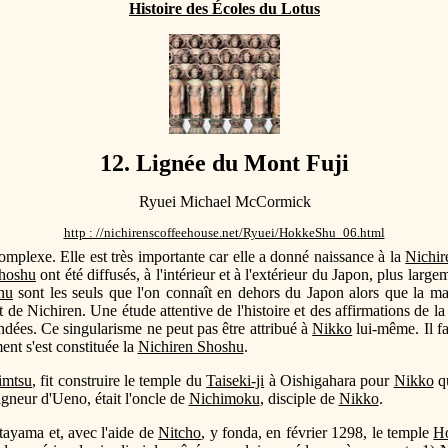
Histoire des Écoles du Lotus
12. Lignée du Mont Fuji
Ryuei Michael McCormick
http : //nichirenscoffeehouse.net/Ryuei/HokkeShu_06.html
mplexe. Elle est très importante car elle a donné naissance à la
Nichir
Shoshu
ont été diffusés, à l'intérieur et à l'extérieur du Japon, plus larg
hu
sont les seuls que l'on connaît en dehors du Japon alors que la m
e Nichiren. Une étude attentive de l'histoire et des affirmations de l
ndées. Ce singularisme ne peut pas être attribué à
Nikko
lui-même. Il fa
nt s'est constituée la
Nichiren Shoshu
.
imtsu
, fit construire le temple du
Taiseki-ji
à Oishigahara pour
Nikko
qu
gneur d'Ueno, était l'oncle de
Nichimoku
, disciple de
Nikko
.
tayama et, avec l'aide de
Nitcho
, y fonda, en février 1298, le temple
H