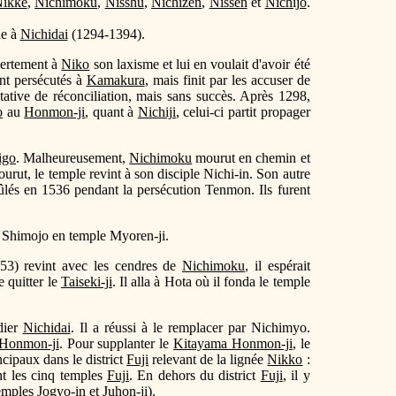
ikke
,
Nichimoku
,
Nisshu
,
Nichizen
,
Nissen
et
Nichijo
.
le à
Nichidai
(1294-1394).
uvertement à
Niko
son laxisme et lui en voulait d'avoir été
ent persécutés à
Kamakura
, mais finit par les accuser de
ative de réconciliation, mais sans succès. Après 1298,
o
au
Honmon-ji
, quant à
Nichiji
, celui-ci partit propager
igo
. Malheureusement,
Nichimoku
mourut en chemin et
rut, le temple revint à son disciple Nichi-in. Son autre
rûlés en 1536 pendant la persécution Tenmon. Ils furent
 Shimojo en temple Myoren-ji.
3) revint avec les cendres de
Nichimoku
, il espérait
e quitter le
Taiseki-ji
. Il alla à Hota où il fonda le temple
dier
Nichidai
. Il a réussi à le remplacer par Nichimyo.
Honmon-ji
. Pour supplanter le
Kitayama Honmon-ji
, le
ncipaux dans le district
Fuji
relevant de la lignée
Nikko
:
nt les cinq temples
Fuji
. En dehors du district
Fuji
, il y
mples Jogyo-in et Juhon-ji).