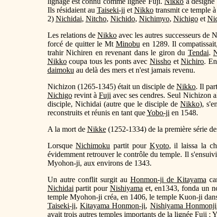
lignage est connu comme lignée Fuji.
Nikko
a désigné 
Ils résidaient au
Taiseki-ji
et
Nikko
transmit ce temple 
2)
Nichidai
,
Nitcho
,
Nichido
,
Nichimyo
,
Nichigo
et
Nic
Les relations de
Nikko
avec les autres successeurs de 
forcé de quitter le Mt
Minobu
en 1289. Il compatissait,
trahir Nichiren en revenant dans le giron du
Tendai
.
N
Nikko
coupa tous les ponts avec
Nissho
et
Nichiro
. En
daimoku
au delà des mers et n'est jamais revenu.
Nichizon (1265-1345) était un disciple de
Nikko
. Il pa
Nichigo
revint à
Fuji
avec ses cendres. Seul Nichizon a
disciple, Nichidai (autre que le disciple de
Nikko
), s'
reconstruits et réunis en tant que
Yobo-ji
en 1548.
A la mort de
Nikke
(1252-1334) de la première série de
Lorsque
Nichimoku
partit pour
Kyoto
, il laissa la 
évidemment retrouver le contrôle du temple. Il s'ensuivi
Myohon-ji, aux environs de 1343.
Un autre conflit surgit au
Honmon-ji de Kitayama
car
Nichidai
partit pour
Nishiyama
et, en1343, fonda un n
temple Myohon-ji créa, en 1406, le temple Kuon-ji dans 
Taiseki-ji
,
Kitayama Honmon-ji
,
Nishiyama Honmonji
avait trois autres temples importants de la lignée Fuji :