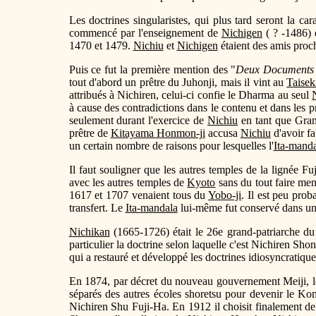
Les doctrines singularistes, qui plus tard seront la car
commencé par l'enseignement de
Nichigen
( ? -1486)
1470 et 1479.
Nichiu
et
Nichigen
étaient des amis proch
Puis ce fut la première mention des "
Deux Documents 
tout d'abord un prêtre du Juhonji, mais il vint au
Taiseki
attribués à Nichiren, celui-ci confie le Dharma au seul
à cause des contradictions dans le contenu et dans les 
seulement durant l'exercice de
Nichiu
en tant que Grand
prêtre de
Kitayama Honmon-ji
accusa
Nichiu
d'avoir f
un certain nombre de raisons pour lesquelles l'
Ita-mand
Il faut souligner que les autres temples de la lignée Fu
avec les autres temples de
Kyoto
sans du tout faire men
1617 et 1707 venaient tous du
Yobo-ji
. Il est peu pro
transfert. Le
Ita-mandala
lui-même fut conservé dans une
Nichikan
(1665-1726) était le 26e grand-patriarche d
particulier la doctrine selon laquelle c'est Nichiren Shon
qui a restauré et développé les doctrines idiosyncratiqu
En 1874, par décret du nouveau gouvernement Meiji, 
séparés des autres écoles shoretsu pour devenir le
Nichiren Shu Fuji-Ha. En 1912 il choisit finalement de